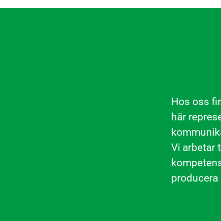
Hos oss fin
här represe
kommunika
Vi arbetar
kompetense
producera 