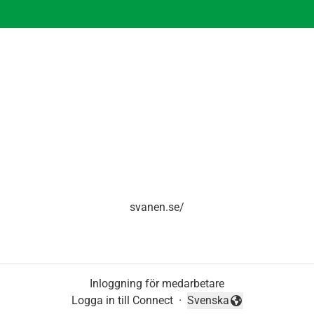
svanen.se/
Inloggning för medarbetare
Logga in till Connect
·
Svenska
Byt språk