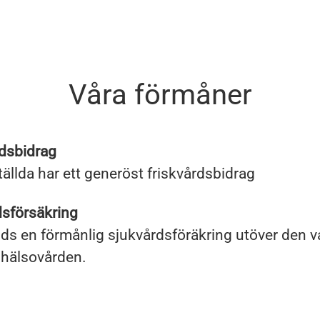
Våra förmåner
rdsbidrag
tällda har ett generöst friskvårdsbidrag
dsförsäkring
ds en förmånlig sjukvårdsföräkring utöver den v
shälsovården.