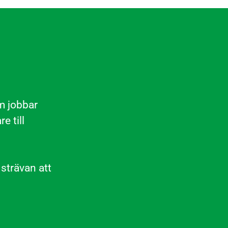
om jobbar
e till
strävan att