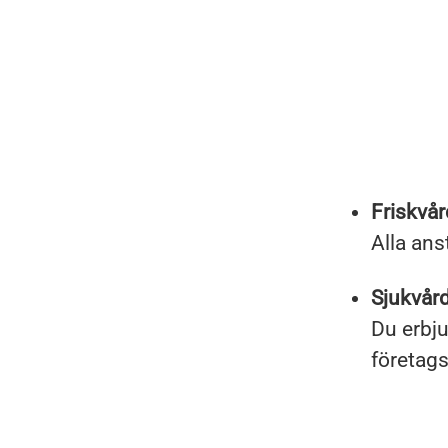
Friskvå
Alla ans
Sjukvår
Du erbju
företag