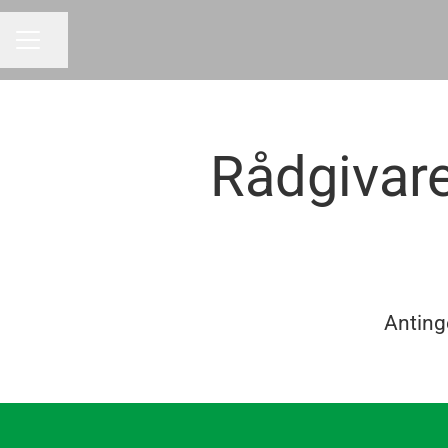
Dela sidan
KARRIÄRMENY
Rådgivar
Antinge